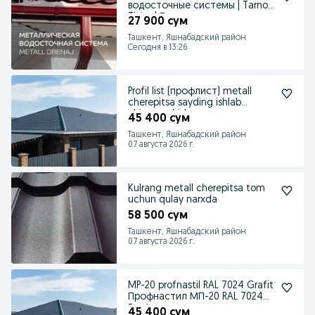
водосточные системы | Tarnov
Tizim | Тарнов
27 900 сум
Ташкент, Яшнабадский район
Сегодня в 13:26
Profil list (профлист) metall
cherepitsa sayding ishlab
chiqaruvchidan
45 400 сум
Ташкент, Яшнабадский район
07 августа 2026 г.
Kulrang metall cherepitsa tom
uchun qulay narxda
58 500 сум
Ташкент, Яшнабадский район
07 августа 2026 г.
MP-20 profnastil RAL 7024 Grafit
Профнастил МП-20 RAL 7024
Графит
45 400 сум