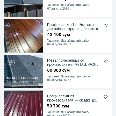
Ташкент, Яшнабадский район
07 августа 2026 г.
Профлист (Proflist, Profnastil)
для забора, крыши; дёшево; в
размер
42 400 сум
Ташкент, Яшнабадский район
06 августа 2026 г.
Металлочерепица от
производителя METALL PROFIL
60 800 сум
Ташкент, Яшнабадский район
06 августа 2026 г.
Профнастил от
производителя — скидка до
-20%! Есть в наличии
50 300 сум
Ташкент, Яшнабадский район